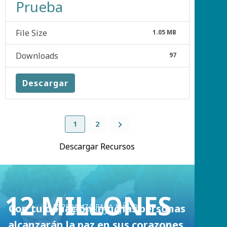
Prueba
File Size
1.05 MB
Downloads
97
Descargar
1
2
Descargar Recursos
12 MILLONES
Con tu donación, muchas personas
ESPERANZA PARA MÁS DE
DE PERSONAS
alcanzarán la paz en sus corazones.