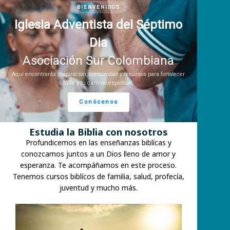
BIENVENIDOS
Iglesia Adventista del Séptimo
Dia
Asociación Sur Colombiana
Aquí encontrarás inspiración, comunidad y recursos para fortalecer
tu fe y tu camino espiritual.
Conócenos
Estudia la Biblia con
nosotros
Profundicemos en las enseñanzas biblícas y
conozcamos juntos a un Dios lleno de amor y
esperanza. Te acompáñamos en este proceso.
Tenemos cursos biblícos de familia, salud, profecía,
juventud y mucho más.