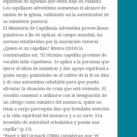
espiritual de aquellos que están bajo su cuidado.
Los capellanes adventistas aumentan el alcance de
misión de la iglesia, validando así la autenticidad de
su ministerio pastoral.
El Ministerio de Capellanía Adventista provee líneas
guiadoras a fin de aplicar, al campo mundial, las
normas establecidas por la Asociación General.
¿Quien es un capellán? Rivera (2010) lo
contextualiza así: “El término capellán proviene de
vocablo latín
Capellanus.
Se aplica a la personas que
ejerce el oficio de ministrar y dar apoyo espiritual a
quien surge, guiándoles en el cultivo de la fe en Dios
y de una autoestima saludable para que pueda
afrontar la situación de crisis que está viviendo. El
vocablo comenzó a utilizarse con la designación de
un clérigo como ministro del monarca, quien no
tenía a cargo parroquia sino que brindaba atención
a la vida espiritual del monarca y a su corte. Era
investido de autoridad eclesiástica y poseía una
capilla” (p.13).
“Paget y McCormack (2006) consideran que “el