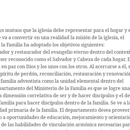
yo mutuos que la iglesia debe representar para el hogar y 
e va a convertir en una realidad la misión de la iglesia, el
a Familia ha adoptado los objetivos siguientes:
dor y restaurador del evangelio eterno dentro del contex
be ser reconocido como el Salvador y Cabeza de cada hogar. E
en paz con Dios y los unos con los otros. Al acercarse a él, 
píritu de perdón, reconciliación, restauración y renovació
a familia adventista como la unidad elemental dentro del
partamento del Ministerio de la Familia es que se logre una
dimensión correlativa de ser y de hacer discípulos y el de
amilia para hacer discípulos dentro de la familia. Se ve a l
dad primaria de la familia. El departamento desea proveer
eso a oportunidades de educación, mejoramiento y orientaci
 de las habilidades de vinculación armónica necesarias par