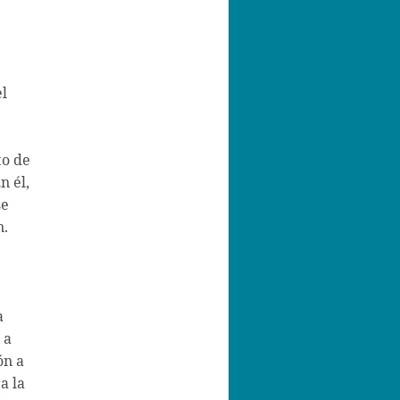
el
to de
n él,
se
n.
a
 a
ón a
a la