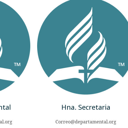
ntal
Hna. Secretaria
l.org
Correo@departamental.org