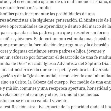
mutuo y el crecimiento óptimo de un matrimonio cristiano, 
res en un círculo más amplio.
s familias para incrementar las posibilidades de una
res adventistas a la siguiente generación. El Ministerio de 
rovee oportunidades de aprendizaje dentro del marco de la
os para capacitar a los padres para que presenten en forma
 los niños y jóvenes. El departamento estimula una atmósfer
s, que promueve la formulación de preguntas y la discusión
lores y dogmas cristianos entre padres e hijos, jóvenes y
 en un esfuerzo por fomentar el desarrollo de una fe madu
amilia de Dios” en cada Iglesia Adventista del Séptimo Día. 
 una atmósfera en la que se respeta y celebra la diversida
egación y de la Iglesia mundial, reconociendo que tal unida
 sino en Cristo, la Cabeza del cuerpo. Por medio de una en
e y misión comunes y una recíproca apertura, honestidad 
s relaciones entre unos y otros, la unidad que hemos
sformarse en una realidad viviente.
na testificación atractiva. Aparte de la prioridad dada al ho