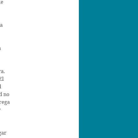
de
la
a
ra.
El
d
d no
trega
y
gar