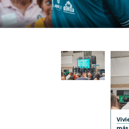
Vivi
más 