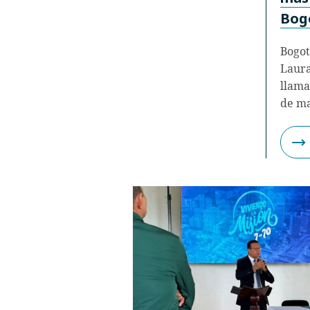
Bog
Bogot
Laura
llama
de ma