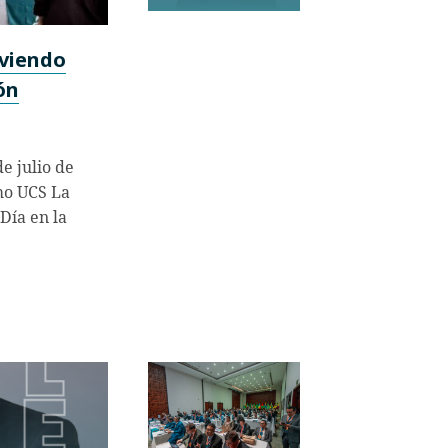
viendo
ón
e julio de
mo UCS La
Día en la