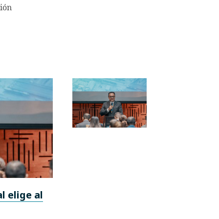
ión
 elige al