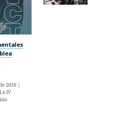
mentales
mblea
n
 de 2026 |
La IV
ión