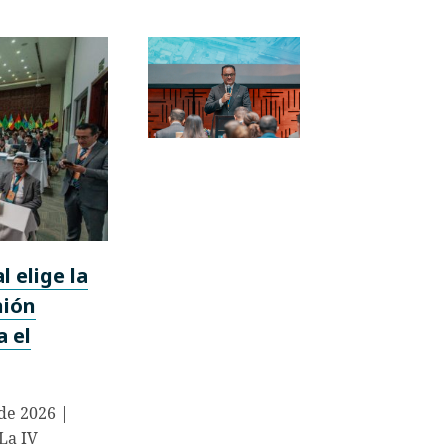
 elige la
nión
a el
 de 2026 |
La IV